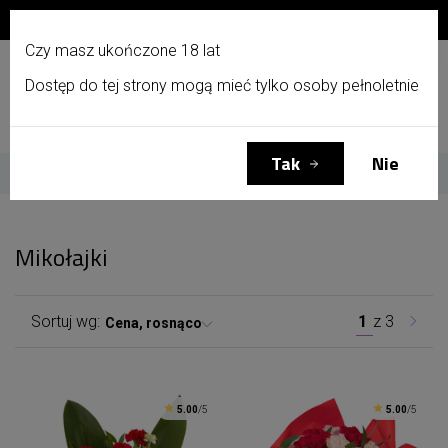
Zapisz się do newslettera i otrzymaj 10% zniżki!
PL
Czy masz ukończone 18 lat
Dostęp do tej strony mogą mieć tylko osoby pełnoletnie
Menu
Zaloguj się
Koszyk
(0)
Tak
Nie
Strona główna
Okazje
Mikołajki
Mikołajki
Sortuj wg:
1
z
3
Cena, rosnąco
5.00
/5
5.00
/5