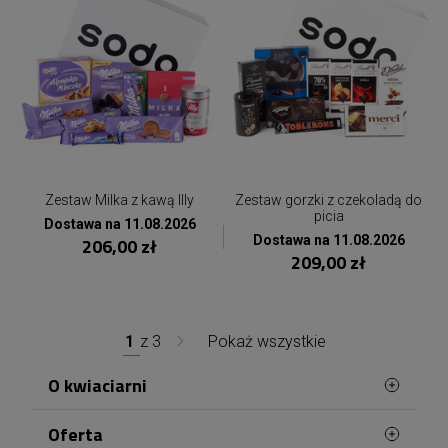
Zestaw Milka z kawą Illy
Zestaw gorzki z czekoladą do
picia
Dostawa na 11.08.2026
Dostawa na 11.08.2026
206,00 zł
209,00 zł
1
z
3
Pokaż wszystkie
O kwiaciarni
Oferta
Witamy w Telekwiaciarni Bydgoszcz!