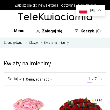
Zapisz się do newslettera i otrzymaj 10% zniżki!
PL
Menu
Zaloguj się
Koszyk
(0)
Strona główna
Okazje
Kwiaty na imieniny
Kwiaty na imieniny
Sortuj wg:
1
z
7
Cena, rosnąco
4.92
/5