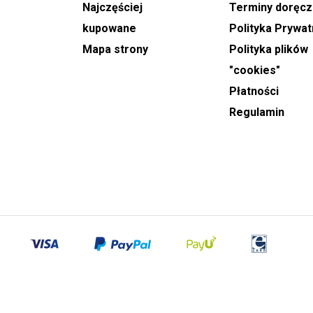
Najczęściej
Terminy doręcz
określić dzień doręczenia oraz wskazać
orientacyjny, dwugodzinny zakres godzin, w którym
kupowane
Polityka Prywat
przesyłka powinna dotrzeć do odbiorcy.
Mapa strony
Polityka plików
"cookies"
W dni tj.
Dzień Babci, Walentynki, Dzień Kobiet
Płatności
oraz Dzień Matki
, doręczenia realizowane są w
godzinach od 8:00 do 22:00. W tych dniach nie ma
Regulamin
możliwości wskazania dokładnej godziny dostawy,
,
a podany czas ma charakter orientacyjny.
Zamówienia obejmujące
wiązanki i wieńce
pogrzebowe
wymagają minimum jednodniowego
wyprzedzenia. Przy składaniu zamówienia należy
podać precyzyjną godzinę rozpoczęcia ceremonii,
co pozwala na odpowiednie zaplanowanie
realizacji.
Kwiaty od ogrodnika
doręczane są w formie
przesyłki kurierskiej DHL, zabezpieczone w