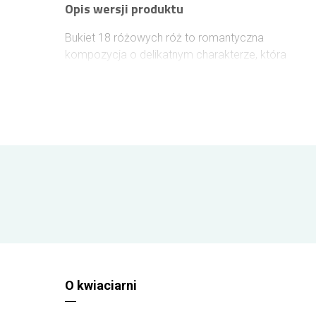
Opis wersji produktu
Bukiet 18 różowych róż to romantyczna
kompozycja o delikatnym charakterze, która
świetnie sprawdzi się jako prezent na urodziny,
podziękowanie lub niespodziankę bez okazji. Taka
dostawa do Bydgoszczy będzie eleganckim
sposobem na wyrażenie emocji. Róże ścinane są
przez ogrodników tuż przed realizacją zamówienia
dzięki czemu zachowują świeżość i naturalne
piękno. Kurier DHL lub GLS doręcza zamówienie na
terenie całej Polski, a kwiaty podczas transportu
pozostają odpowiednio zabezpieczone. Do
bukietu możesz dołączyć bilecik z życzeniami.
Wielkość bukietu
Bukiet składa się z 18 róż różowych
O kwiaciarni
Ten bukiet dostarczymy dla Ciebie na terenie
całego kraju!