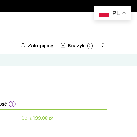
PL
Zaloguj się
Koszyk
(0)
ość
199,00 zł
Cena