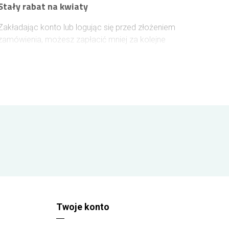
Stały rabat na kwiaty
Zakładając konto lub logując się przed złożeniem
zamówienia, możesz zapłacić mniej za kolejne
zakupy. Każde wydane 100 zł na kwiaty zwiększa
Twój rabat o 1%, który zostanie naliczony przy
następnych zamówieniach. Rabat rośnie
stopniowo i może osiągnąć nawet 10%, dzięki
czemu z każdym kolejnym zakupem oszczędzasz
więcej.
Twoje konto