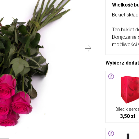
Wielkość b
Bukiet skład
Ten bukiet d
Doręczenie 
możliwości 
Wybierz doda
Bilecik serc
3,50 zł