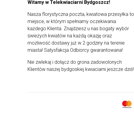
Witamy w Telekwiaciarni Bydgoszcz!
Doręczenie odbywa się w godzinach 8:00-18:00,
bez możliwości wyboru konkretnej godziny
Nasza florystyczna poczta, kwiatowa przesyłka to
dostawy.
miejsce, w którym spełniamy oczekiwania
Warto wiedzieć
każdego Klienta. Znajdziesz u nas bogaty wybór
Tylko najświeższe
kwiaty prosto od
świeżych kwiatów na każdą okazję oraz
ogrodnika
.
możliwość dostawy już w 2 godziny na terenie
Wszystkie bukiety są estetycznie
miasta! Satysfakcja Odbiorcy gwarantowana!
zapakowane jako gotowe prezenty
.
Starannie
zabezpieczone kwiaty
w kartonie
Nie zwlekaj i dołącz do grona zadowolonych
przystosowanym do transportu kwiatów..
Klientów naszej bydgoskiej kwiaciarni jeszcze dziś!
Kwiaty
doręczamy kurierem DHL
. Ty
wybierasz adres i datę dostawy.
Dodaj
własne, spersonalizowane życzenia
do bukietu.
Opakowania naszych bukietów są
biodegradowalne
.
Wszystkie nasze bukiety są ręcznie
komponowane z
największą dbałością o
szczegóły
.