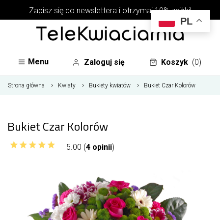
Zapisz się do newslettera i otrzymaj 10% zniżki!
PL
Menu
Zaloguj się
Koszyk
(0)
Strona główna
Kwiaty
Bukiety kwiatów
Bukiet Czar Kolorów
Bukiet Czar Kolorów
5.00 (
4 opinii
)