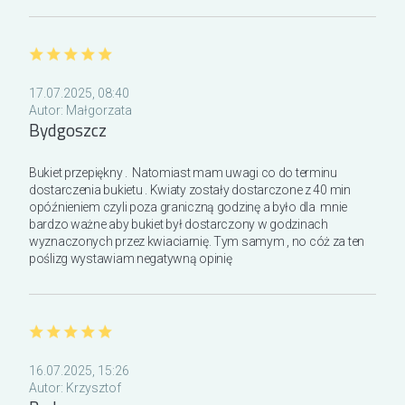
określić dzień doręczenia oraz wskazać
orientacyjny, dwugodzinny zakres godzin, w
którym przesyłka powinna dotrzeć do odbiorcy.
W dni tj.
Dzień Babci, Walentynki, Dzień Kobiet
17.07.2025, 08:40
Autor:
Małgorzata
oraz Dzień Matki
, doręczenia realizowane są w
Bydgoszcz
godzinach od 8:00 do 22:00. W tych dniach nie
ma możliwości wskazania dokładnej godziny
Bukiet przepiękny .  Natomiast mam uwagi co do terminu 
dostawy, a podany czas ma charakter
dostarczenia bukietu . Kwiaty zostały dostarczone z 40 min 
orientacyjny.
opóźnieniem czyli poza graniczną godzinę a było dla  mnie 
bardzo ważne aby bukiet był dostarczony w godzinach 
wyznaczonych przez kwiaciarnię. Tym samym , no cóż za ten 
Zamówienia obejmujące
wiązanki i wieńce
poślizg wystawiam negatywną opinię
pogrzebowe
wymagają minimum
jednodniowego wyprzedzenia. Przy składaniu
zamówienia należy podać precyzyjną godzinę
rozpoczęcia ceremonii, co pozwala na
odpowiednie zaplanowanie realizacji.
16.07.2025, 15:26
Autor:
Krzysztof
Kwiaty od ogrodnika
doręczane są w formie