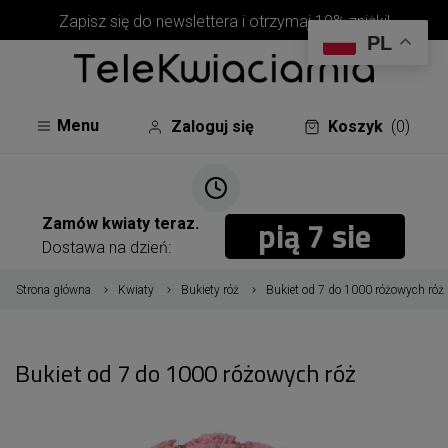
Zapisz się do newslettera i otrzymaj 10% zniżki!
PL
Menu
Zaloguj się
Koszyk
(0)
pią 7 sie
pią 7 sie
Zamów kwiaty teraz.
Dostawa na dzień:
Strona główna
Kwiaty
Bukiety róż
Bukiet od 7 do 1000 różowych róż
Bukiet od 7 do 1000 różowych róż