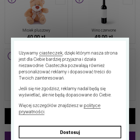
Misiek pluszowy
Wino czerwone
40,00 zł
49,00 zł
ciasteczek
Używamy
, dzięki którym nasza strona
jest dla Ciebie bardziej przyjazna i działa
niezawodnie. Ciasteczka pozwalają również
Więcej
personalizować reklamy i dopasować treści do
dodatków
Twoich zainteresowań.
Wino białe
Jeśli się nie zgodzisz, reklamy nadal będą się
49,00 zł
wyświetlać, ale nie będą dopasowane do Ciebie.
polityce
Więcej szczegółów znajdziesz w
prywatności
.
Dostosuj
Dodaj do koszyka