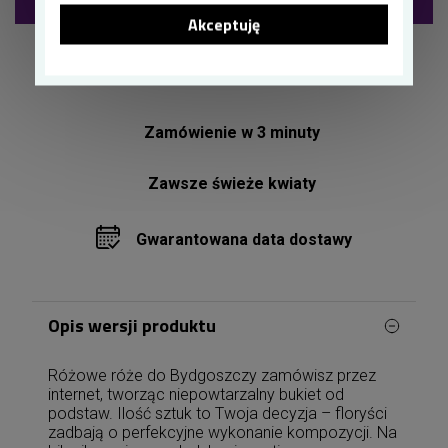
Akceptuję
Dostawa 20zł już
od 2 godzin!*
Zamówienie w 3 minuty
Zawsze świeże kwiaty
Gwarantowana data dostawy
Opis wersji produktu
Różowe róże do Bydgoszczy zamówisz przez
internet, tworząc niepowtarzalny bukiet od
podstaw. Ilość sztuk to Twoja decyzja – floryści
zadbają o perfekcyjne wykonanie kompozycji. Na